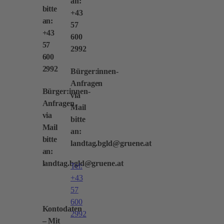
an:
bitte
+43
an:
57
+43
600
57
2992
600
2992
Bürger:innen-
Anfragen
Bürger:innen-
via
Anfragen
Mail
via
bitte
Mail
an:
bitte
landtag.bgld@gruene.at
an:
landtag.bgld@gruene.at
Tel:
+43
57
600
Kontodaten
2992
– Mit