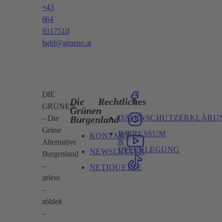
+43
664
8317510
bgld@gruene.at
DIE
Die
Rechtliches
GRÜNEN
Grünen
DATENSCHUTZERKLÄRU
Burgenland
– Die
Grüne
IMPRESSUM
KONTAKT
&
Alternative
OFFENLEGUNG
NEWSLETTER
Burgenland
–
NETIQUETTE
zeleni
–
zöldek
–