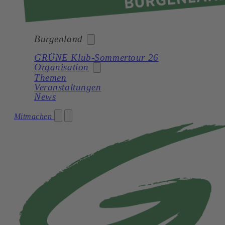
Burgenland
GRÜNE Klub-Sommertour 26
Organisation
Bund
Themen
Veranstaltungen
Burgenland
News
Kärnten
Landesorganisation
Mitmachen
Niederösterreich
Landtagsklub
Oberösterreich
Landesregierung
Salzburg
Bezirke
Steiermark
Gemeinden
Tirol
Netzwerk
Vorarlberg
Wien