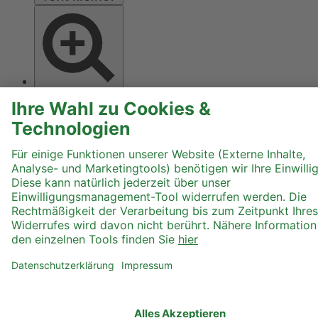
Text größer
Hoher Kontrast
Graustufen