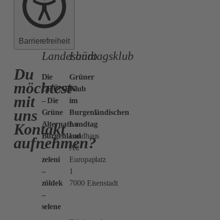
Barrierefreiheit
Landesbüro
Landtagsklub
Du
Die
Grüner
möchtest
GRÜNEN
Klub
mit
– Die
im
uns
Grüne
Burgenländischen
Alternative
Landtag
Kontakt
Burgenland
Landhaus
aufnehmen?
–
Alt
zeleni
Europaplatz
–
1
zöldek
7000 Eisenstadt
–
selene