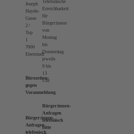
Telefonische
Joseph
Erreichbarkeit
Haydn-
für
Gasse
Bürger:innen
2 /
von
Top
Montag
1
bis
7000
Donnerstag
Eisenstadt
jeweils
9 bis
13
Bürozeiten:
Uhr
gegen
Voranmeldung
Bürger:innen-
Anfragen
Bürger:innen-
telefonisch
Anfragen
bitte
telefonisch