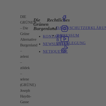
DIE
Die
Rechtliches
GRÜNEN
Grünen
DATENSCHUTZERKLÄRU
Burgenland
– Die
Grüne
IMPRESSUM
KONTAKT
&
Alternative
OFFENLEGUNG
NEWSLETTER
Burgenland
–
NETIQUETTE
zeleni
–
zöldek
–
selene
(GRÜNE)
Joseph
Haydn-
Gasse