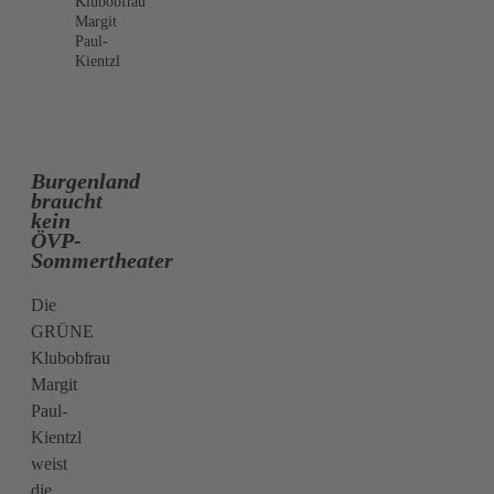
Klubobfrau
Margit
Paul-
Kientzl
Burgenland
braucht
kein
ÖVP-
Sommertheater
Die
GRÜNE
Klubobfrau
Margit
Paul-
Kientzl
weist
die