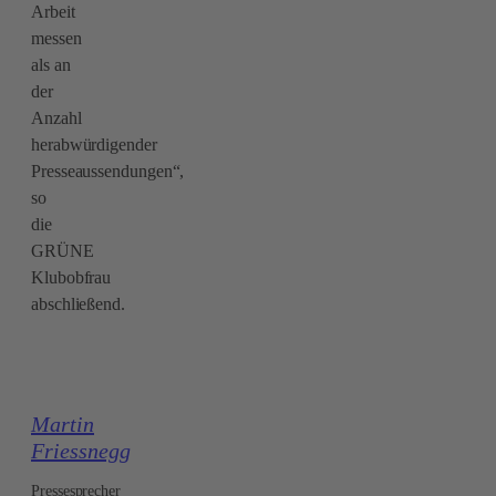
Arbeit
messen
als an
der
Anzahl
herabwürdigender
Presseaussendungen“,
so
die
GRÜNE
Klubobfrau
abschließend.
Martin
Friessnegg
Pressesprecher