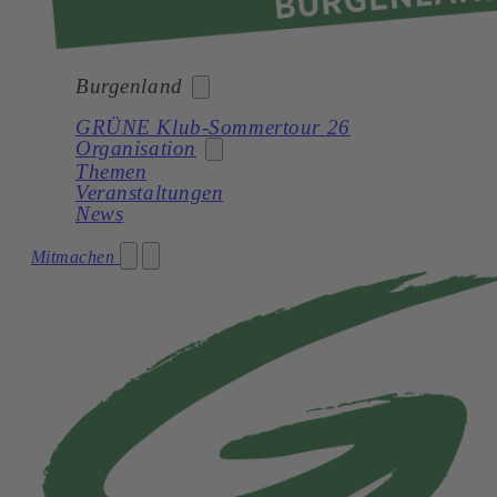
Burgenland
GRÜNE Klub-Sommertour 26
Organisation
Bund
Themen
Veranstaltungen
Burgenland
News
Kärnten
Landesorganisation
Mitmachen
Niederösterreich
Landtagsklub
Oberösterreich
Landesregierung
Salzburg
Bezirke
Steiermark
Gemeinden
Tirol
Netzwerk
Vorarlberg
Wien