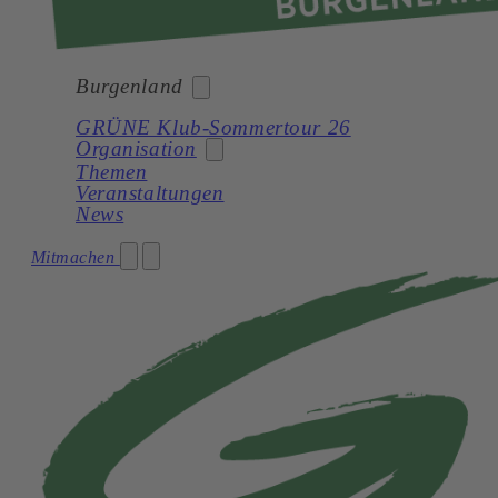
Burgenland
GRÜNE Klub-Sommertour 26
Organisation
Bund
Themen
Veranstaltungen
Burgenland
News
Kärnten
Landesorganisation
Mitmachen
Niederösterreich
Landtagsklub
Oberösterreich
Landesregierung
Salzburg
Bezirke
Steiermark
Gemeinden
Tirol
Netzwerk
Vorarlberg
Wien