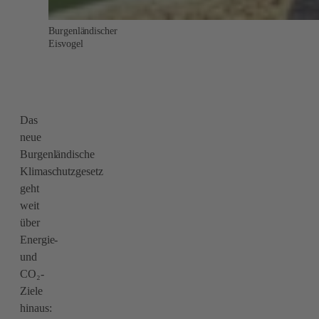
Burgenländischer
Eisvogel
Das
neue
Burgenländische
Klimaschutzgesetz
geht
weit
über
Energie-
und
CO₂-
Ziele
hinaus: