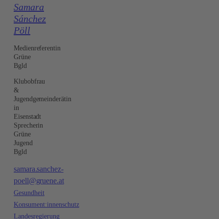
Samara
Sánchez
Pöll
Medienreferentin
Grüne
Bgld
Klubobfrau
&
Jugendgemeinderätin
in
Eisenstadt
Sprecherin
Grüne
Jugend
Bgld
samara.sanchez-
poell@gruene.at
Gesundheit
Konsument:innenschutz
Landesregierung