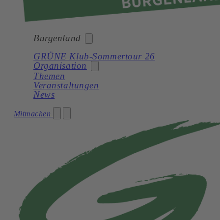
Burgenland
GRÜNE Klub-Sommertour 26
Organisation
Bund
Themen
Veranstaltungen
Burgenland
News
Kärnten
Landesorganisation
Mitmachen
Niederösterreich
Landtagsklub
Oberösterreich
Landesregierung
Salzburg
Bezirke
Steiermark
Gemeinden
Tirol
Netzwerk
Vorarlberg
Wien