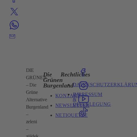
DIE
Die
Rechtliches
GRÜNEN
Grünen
DATENSCHUTZERKLÄRU
Burgenland
– Die
Grüne
IMPRESSUM
KONTAKT
&
Alternative
OFFENLEGUNG
NEWSLETTER
Burgenland
–
NETIQUETTE
zeleni
–
zöldek