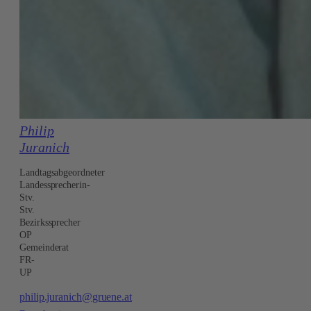
Philip
Juranich
Landtagsabgeordneter
Landessprecherin-
Stv.
Stv.
Bezirkssprecher
OP
Gemeinderat
FR-
UP
philip.juranich@gruene.at