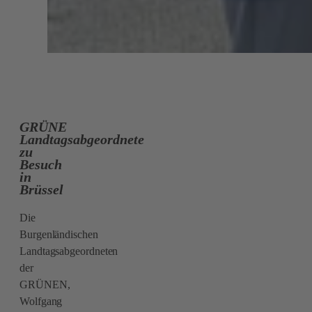
GRÜNE
Landtagsabgeordnete
zu
Besuch
in
Brüssel
Die
Burgenländischen
Landtagsabgeordneten
der
GRÜNEN,
Wolfgang