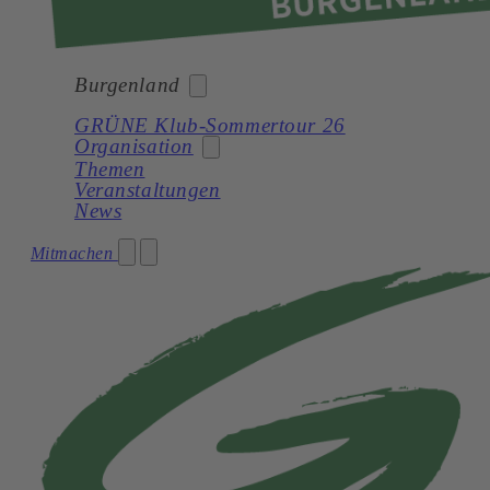
Burgenland
GRÜNE Klub-Sommertour 26
Organisation
Bund
Themen
Veranstaltungen
Burgenland
News
Kärnten
Landesorganisation
Mitmachen
Niederösterreich
Landtagsklub
Oberösterreich
Landesregierung
Salzburg
Bezirke
Steiermark
Gemeinden
Tirol
Netzwerk
Vorarlberg
Wien