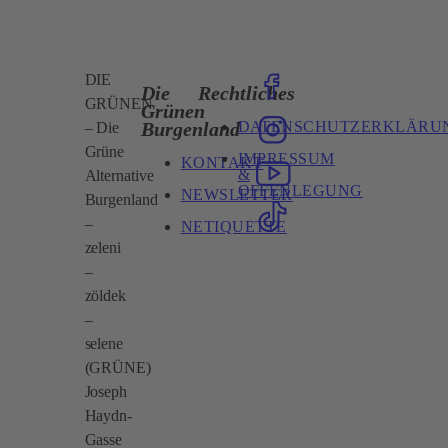
DIE
Die
Rechtliches
GRÜNEN
Grünen
DATENSCHUTZERKLÄRU
Burgenland
– Die
Grüne
IMPRESSUM
KONTAKT
&
Alternative
OFFENLEGUNG
NEWSLETTER
Burgenland
–
NETIQUETTE
zeleni
–
zöldek
–
selene
(GRÜNE)
Joseph
Haydn-
Gasse