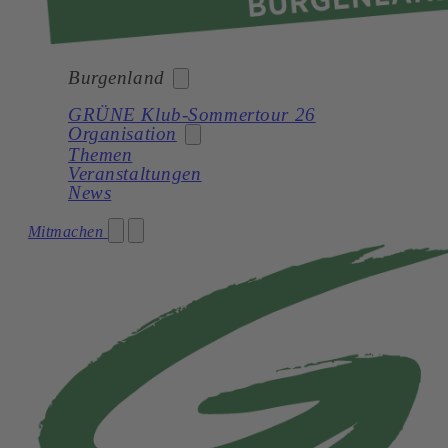
Burgenland
GRÜNE Klub-Sommertour 26
Organisation
Bund
Themen
Veranstaltungen
Burgenland
News
Kärnten
Landesorganisation
Mitmachen
Niederösterreich
Landtagsklub
Oberösterreich
Landesregierung
Salzburg
Bezirke
Steiermark
Gemeinden
Tirol
Netzwerk
Vorarlberg
Wien