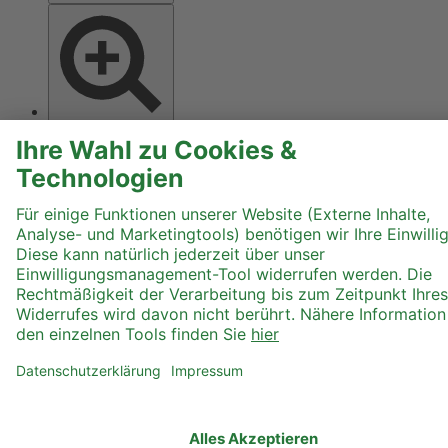
Text größer
Hoher Kontrast
Graustufen